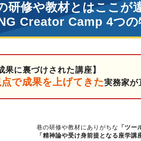
の研修や教材とはここが
ING Creator Camp 4つ
成果に裏づけされた講座】
視点で成果を上げてきた
実務家が
巷の研修や教材にありがちな
「ツー
「精神論や受け身前提となる座学講