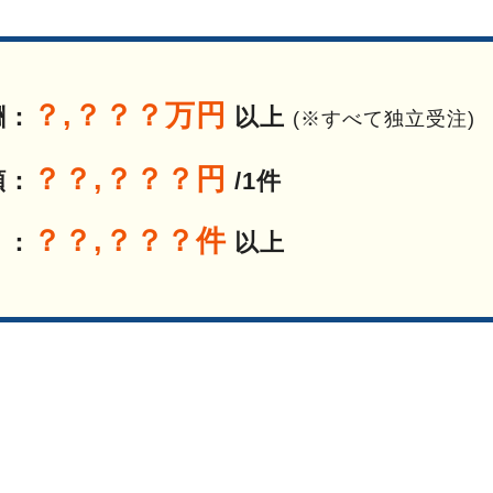
？,？？？万円
酬：
以上
(※すべて独立受注)
？？,？？？円
額：
/1件
？？,？？？件
 ：
以上