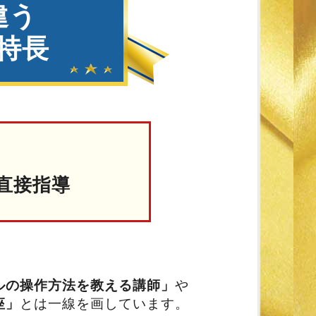
違う
の特長
直接指導
ルの操作方法を教える講師」
や
座」
とは一線を画しています。